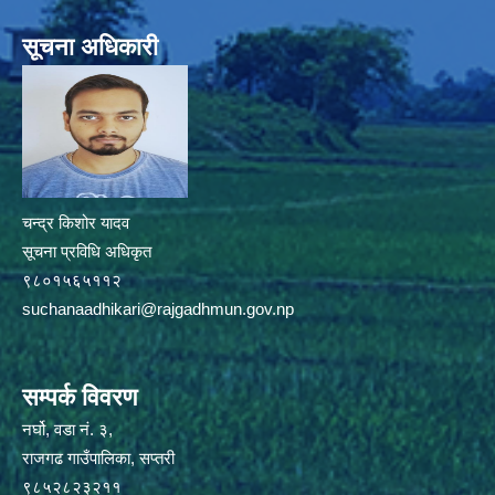
सूचना अधिकारी
चन्द्र किशोर यादव
सूचना प्रविधि अधिकृत
९८०१५६५११२
suchanaadhikari@rajgadhmun.gov.np
सम्पर्क विवरण
नर्घो, वडा नं. ३,
राजगढ गाउँपालिका, सप्तरी
९८५२८२३२११