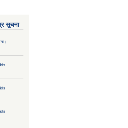
्र सूचना
चना।
Bids
Bids
Bids