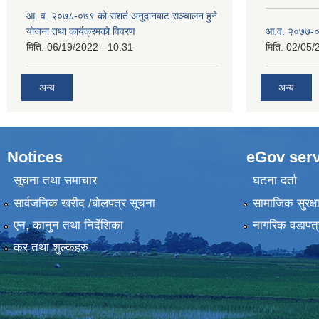
आ. व. २०७८-०७९ को सशर्त अनुदानबाट सञ्चालन हुने
योजना तथा कार्यक्रमको विवरण
आ.व. २०७७-०
मिति:
06/19/2022 - 10:31
मिति:
02/05/
अन्य
अन्य
Notices
eGov serv
सूचना तथा समाचार
घटना दर्ता
सार्वजनिक खरीद /बोलपत्र सूचना
सामाजिक सुरक्ष
एन, कानुन तथा निर्देशिका
नागरिक वडापत्
कर तथा शुल्कहरु