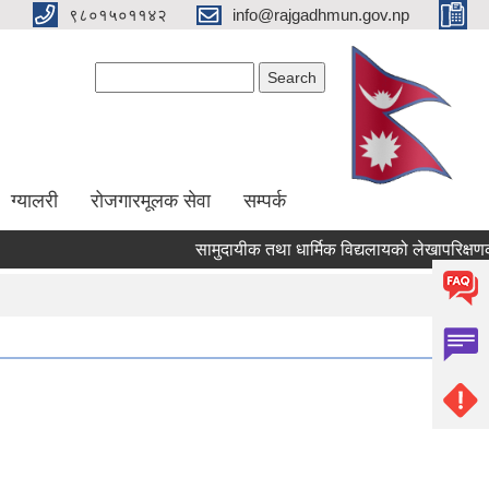
९८०१५०११४२
info@rajgadhmun.gov.np
Search form
Search
ग्यालरी
रोजगारमूलक सेवा
सम्पर्क
सामुदायीक तथा धार्मिक विद्यलायको लेखापरिक्षणको ल