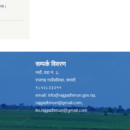
चना।
सम्पर्क विवरण
नर्घो, वडा नं. ३,
राजगढ गाउँपालिका, सप्तरी
९८५२८२३२११
email:
info@rajgadhmun.gov.np
,
rajgadhmun@gmail.com
,
ito.rajgadhmun@gmail.com