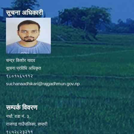
सूचना अधिकारी
चन्द्र किशोर यादव
सूचना प्रविधि अधिकृत
९८०१५६५११२
suchanaadhikari@rajgadhmun.gov.np
सम्पर्क विवरण
नर्घो, वडा नं. ३,
राजगढ गाउँपालिका, सप्तरी
९८५२८२३२११