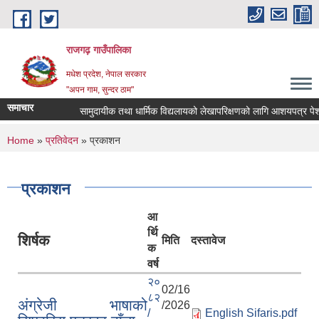
Skip to main content
राजगढ़ गाउँपालिका
मधेश प्रदेश, नेपाल सरकार
"अपन गाम, सुन्दर ठाम"
समाचार
सामुदायीक तथा धार्मिक विद्यलायको लेखापरिक्षणको लागि आशयपत्र पेश गर्न
You are here
Home
»
प्रतिवेदन
» प्रकाशन
प्रकाशन
आ
र्थि
शिर्षक
मिति
दस्तावेज
क
वर्ष
२०
02/16
८२
अंग्रेजी भाषाको
/2026
/
English Sifaris.pdf