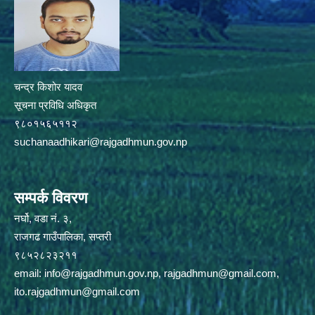
चन्द्र किशोर यादव
सूचना प्रविधि अधिकृत
९८०१५६५११२
suchanaadhikari@rajgadhmun.gov.np
सम्पर्क विवरण
नर्घो, वडा नं. ३,
राजगढ गाउँपालिका, सप्तरी
९८५२८२३२११
email:
info@rajgadhmun.gov.np
,
rajgadhmun@gmail.com
,
ito.rajgadhmun@gmail.com