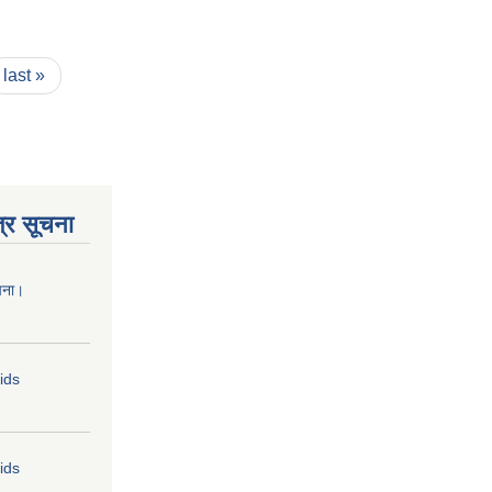
last »
्र सूचना
चना।
Bids
Bids