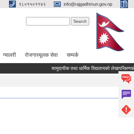
९८०१५०११४२
info@rajgadhmun.gov.np
Search form
Search
ग्यालरी
रोजगारमूलक सेवा
सम्पर्क
सामुदायीक तथा धार्मिक विद्यलायको लेखापरिक्षणको ला