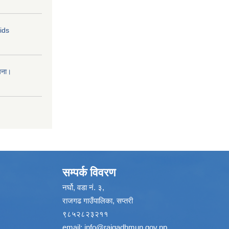
Bids
चना।
सम्पर्क विवरण
नर्घो, वडा नं. ३,
राजगढ गाउँपालिका, सप्तरी
९८५२८२३२११
email:
info@rajgadhmun.gov.np
,