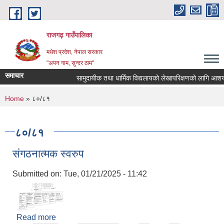
Skip to main content
राजगढ़ गाउँपालिका
मधेश प्रदेश, नेपाल सरकार
"अपन गाम, सुन्दर ठाम"
समाचार
सामुदायीक तथा धार्मिक विद्यलायको लेखापरिक्षणको लागि आशयपत्र 
You are here
Home
» ८०/८१
८०/८१
संगठनात्मक स्वरुप
Submitted on:
Tue, 01/21/2025 - 11:42
Read more
about संगठनात्मक स्वरुप