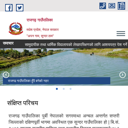
Skip to main content
राजगढ़ गाउँपालिका
मधेश प्रदेश, नेपाल सरकार
"अपन गाम, सुन्दर ठाम"
समाचार
सामुदायीक तथा धार्मिक विद्यलायको लेखापरिक्षणको लागि आशयपत्र पेश गर्ने सम्वन
राजगढ गाउँपालिका हुँदै बगेको नहर
राजगढ गाउँपालिकाको प्रशासनीक भवन
रामजानकी मन्दिर तथा शनी मन्दिर
संक्षिप्त परिचय
राजगढ गाउँपालिका पुर्बी नेपालको सगरमाथा अन्चल अन्तर्गत सप्तरी
जिल्लाको दक्षिणपूर्वी भागमा अवस्थित एक सुन्दर गाउँपालिका हो | बि.सं.