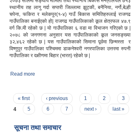
२०७३ सालमा सङ्घीय मामिला तथा स्थानीय बिकास मन्त्रालयले ७५३
स्थानीय तह लागु गर्दा सप्तरी जिल्लामा झुट्की, बनैनिया, नर्गो,बेल्ही
चपेना, फकिरा र मलेकपुर(१-४) गाउँ बिकास समितिहरुलाई राजगढ
गाउँपालिका बनाईएको हो| राजगढ गाउँपालिकाको कूल क्षेत्रफल ४७.९
वर्ग कि.मी रहेको छ | यो गाउँपालिका ६ वडा मा विभाजन गरिएको छ |
२०७८ को जनगणना अनुसार यस गाउँपालिकाको कूल जनसङ्ख्या
३२,४६२ रहेको छ | यस गाउँपालिकाको सिमाना पूर्वमा छिन्मस्ता र
विष्णुपुर गाउँपालिका पश्चिममा डाकनेश्वरी नगरपालिका उत्तरमा रुपनी
गाउँपालिका र दक्षीणमा बिहार (भारत) रहेको छ |
Read more
about संक्षिप्त परिचय
Pages
« first
‹ previous
1
2
3
4
5
6
7
next ›
last »
सूचना तथा समाचार