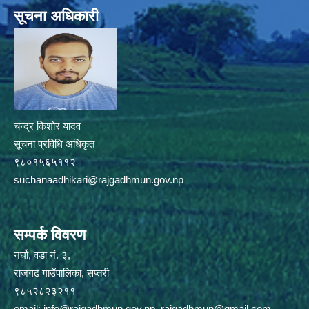
सूचना अधिकारी
चन्द्र किशोर यादव
सूचना प्रविधि अधिकृत
९८०१५६५११२
suchanaadhikari@rajgadhmun.gov.np
सम्पर्क विवरण
नर्घो, वडा नं. ३,
राजगढ गाउँपालिका, सप्तरी
९८५२८२३२११
email:
info@rajgadhmun.gov.np
,
rajgadhmun@gmail.com
,