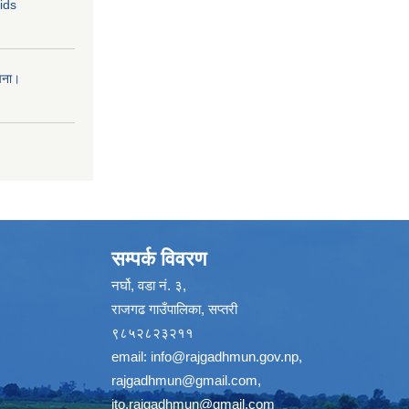
Bids
चना।
सम्पर्क विवरण
नर्घो, वडा नं. ३,
राजगढ गाउँपालिका, सप्तरी
९८५२८२३२११
email:
info@rajgadhmun.gov.np
,
rajgadhmun@gmail.com
,
ito.rajgadhmun@gmail.com