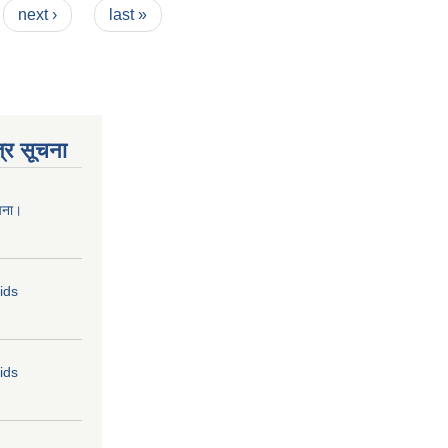
next ›
last »
्र सूचना
चना।
Bids
Bids