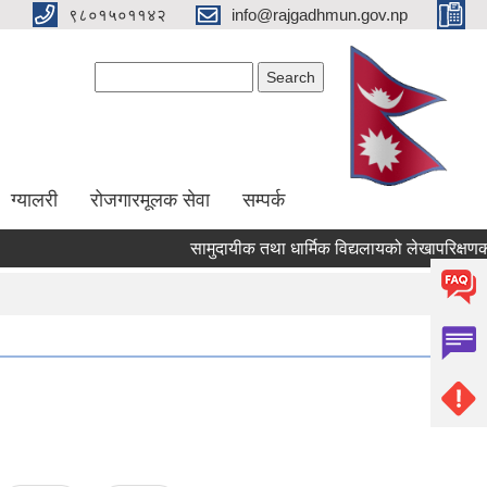
९८०१५०११४२
info@rajgadhmun.gov.np
Search form
Search
ग्यालरी
रोजगारमूलक सेवा
सम्पर्क
सामुदायीक तथा धार्मिक विद्यलायको लेखापरिक्षणको ला