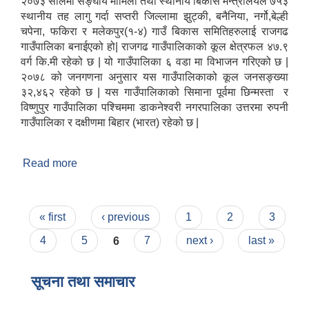
२०७३ सालमा सङ्घीय मामिला तथा स्थानीय बिकास मन्त्रालयले ७५३
स्थानीय तह लागु गर्दा सप्तरी जिल्लामा झुट्की, बनैनिया, नर्गो,बेल्ही
चपेना, फकिरा र मलेकपुर(१-४) गाउँ बिकास समितिहरुलाई राजगढ
गाउँपालिका बनाईएको हो| राजगढ गाउँपालिकाको कूल क्षेत्रफल ४७.९
वर्ग कि.मी रहेको छ | यो गाउँपालिका ६ वडा मा विभाजन गरिएको छ |
२०७८ को जनगणना अनुसार यस गाउँपालिकाको कूल जनसङ्ख्या
३२,४६२ रहेको छ | यस गाउँपालिकाको सिमाना पूर्वमा छिन्मस्ता र
विष्णुपुर गाउँपालिका पश्चिममा डाकनेश्वरी नगरपालिका उत्तरमा रुपनी
गाउँपालिका र दक्षीणमा बिहार (भारत) रहेको छ |
Read more
about संक्षिप्त परिचय
Pages
« first
‹ previous
1
2
3
4
5
6
7
next ›
last »
सूचना तथा समाचार