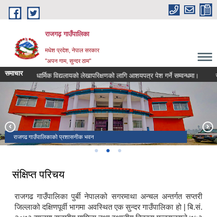
Skip to main content
राजगढ़ गाउँपालिका
मधेश प्रदेश, नेपाल सरकार
"अपन गाम, सुन्दर ठाम"
समाचार
यीक तथा धार्मिक विद्यलायको लेखापरिक्षणको लागि आशयपत्र पेश गर्ने सम्वन्धमा।
राजस्
राजगढ गाउँपालिका हुँदै बगेको नहर
राजगढ गाउँपालिकाको प्रशासनीक भवन
रामजानकी मन्दिर तथा शनी मन्दिर
संक्षिप्त परिचय
राजगढ गाउँपालिका पुर्बी नेपालको सगरमाथा अन्चल अन्तर्गत सप्तरी
जिल्लाको दक्षिणपूर्वी भागमा अवस्थित एक सुन्दर गाउँपालिका हो | बि.सं.