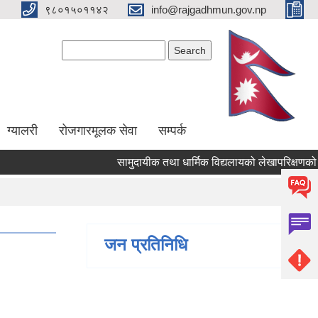
९८०१५०११४२
info@rajgadhmun.gov.np
Search form
Search
ग्यालरी
रोजगारमूलक सेवा
सम्पर्क
सामुदायीक तथा धार्मिक विद्यलायको लेखापरिक्षणको लागि
जन प्रतिनिधि