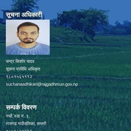
सूचना अधिकारी
चन्द्र किशोर यादव
सूचना प्रविधि अधिकृत
९८०१५६५११२
suchanaadhikari@rajgadhmun.gov.np
सम्पर्क विवरण
नर्घो, वडा नं. ३,
राजगढ गाउँपालिका, सप्तरी