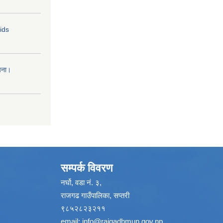
Bids
चना।
सम्पर्क विवरण
नर्घो, वडा नं. ३,
राजगढ गाउँपालिका, सप्तरी
९८५२८२३२११
email:
info@rajgadhmun.gov.np
,