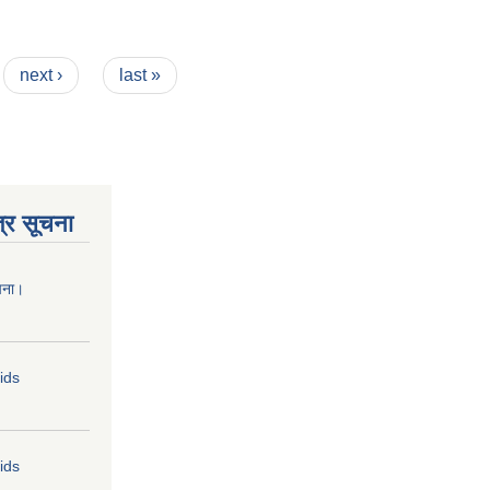
next ›
last »
्र सूचना
चना।
Bids
Bids