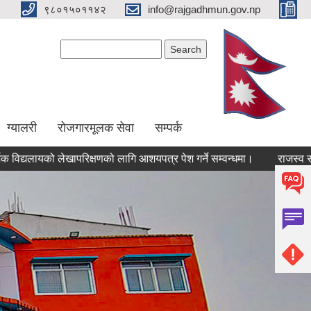
९८०१५०११४२
info@rajgadhmun.gov.np
Search form
Search
ग्यालरी
रोजगारमूलक सेवा
सम्पर्क
ायको लेखापरिक्षणको लागि आशयपत्र पेश गर्ने सम्वन्धमा।
राजस्व संकलन सेव