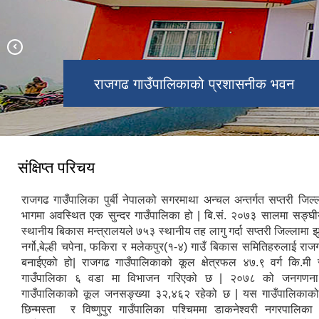
राजगढ गाउँपालिकाको प्रशासनीक भवन
राजगढ गाउँपालिका हुँदै बगेको नहर
रामजानकी मन्दिर तथा शनी मन्दिर
संक्षिप्त परिचय
राजगढ गाउँपालिका पुर्बी नेपालको सगरमाथा अन्चल अन्तर्गत सप्तरी जिल्लाक
भागमा अवस्थित एक सुन्दर गाउँपालिका हो | बि.सं. २०७३ सालमा सङ्घ
स्थानीय बिकास मन्त्रालयले ७५३ स्थानीय तह लागु गर्दा सप्तरी जिल्लामा झु
नर्गो,बेल्ही चपेना, फकिरा र मलेकपुर(१-४) गाउँ बिकास समितिहरुलाई रा
बनाईएको हो| राजगढ गाउँपालिकाको कूल क्षेत्रफल ४७.९ वर्ग कि.मी 
गाउँपालिका ६ वडा मा विभाजन गरिएको छ | २०७८ को जनगणन
गाउँपालिकाको कूल जनसङ्ख्या ३२,४६२ रहेको छ | यस गाउँपालिकाको स
छिन्मस्ता र विष्णुपुर गाउँपालिका पश्चिममा डाकनेश्वरी नगरपालिका 