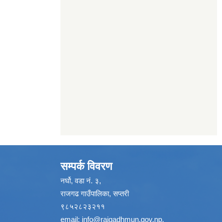
सम्पर्क विवरण
नर्घो, वडा नं. ३,
राजगढ गाउँपालिका, सप्तरी
९८५२८२३२११
email:
info@rajgadhmun.gov.np
,