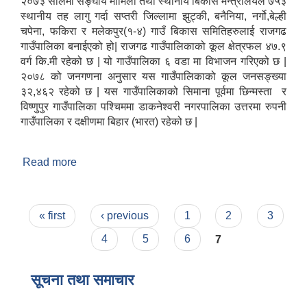
२०७३ सालमा सङ्घीय मामिला तथा स्थानीय बिकास मन्त्रालयले ७५३
स्थानीय तह लागु गर्दा सप्तरी जिल्लामा झुट्की, बनैनिया, नर्गो,बेल्ही
चपेना, फकिरा र मलेकपुर(१-४) गाउँ बिकास समितिहरुलाई राजगढ
गाउँपालिका बनाईएको हो| राजगढ गाउँपालिकाको कूल क्षेत्रफल ४७.९
वर्ग कि.मी रहेको छ | यो गाउँपालिका ६ वडा मा विभाजन गरिएको छ |
२०७८ को जनगणना अनुसार यस गाउँपालिकाको कूल जनसङ्ख्या
३२,४६२ रहेको छ | यस गाउँपालिकाको सिमाना पूर्वमा छिन्मस्ता र
विष्णुपुर गाउँपालिका पश्चिममा डाकनेश्वरी नगरपालिका उत्तरमा रुपनी
गाउँपालिका र दक्षीणमा बिहार (भारत) रहेको छ |
Read more
about संक्षिप्त परिचय
Pages
« first
‹ previous
1
2
3
4
5
6
7
सूचना तथा समाचार