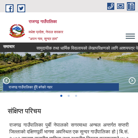
Skip to main content
राजगढ़ गाउँपालिका
मधेश प्रदेश, नेपाल सरकार
"अपन गाम, सुन्दर ठाम"
समाचार
सामुदायीक तथा धार्मिक विद्यलायको लेखापरिक्षणको लागि आशयपत्र पेश गर्ने
राजगढ गाउँपालिका हुँदै बगेको नहर
राजगढ गाउँपालिकाको प्रशासनीक भवन
रामजानकी मन्दिर तथा शनी मन्दिर
संक्षिप्त परिचय
राजगढ गाउँपालिका पुर्बी नेपालको सगरमाथा अन्चल अन्तर्गत सप्तरी
जिल्लाको दक्षिणपूर्वी भागमा अवस्थित एक सुन्दर गाउँपालिका हो | बि.सं.