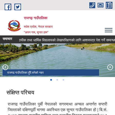
Skip to main content
राजगढ़ गाउँपालिका
मधेश प्रदेश, नेपाल सरकार
"अपन गाम, सुन्दर ठाम"
समाचार
सामुदायीक तथा धार्मिक विद्यलायको लेखापरिक्षणको लागि आशयपत्र पेश गर्ने सम्वन्धमा।
राजगढ गाउँपालिका हुँदै बगेको नहर
राजगढ गाउँपालिकाको प्रशासनीक भवन
रामजानकी मन्दिर तथा शनी मन्दिर
संक्षिप्त परिचय
राजगढ गाउँपालिका पुर्बी नेपालको सगरमाथा अन्चल अन्तर्गत सप्तरी
जिल्लाको दक्षिणपूर्वी भागमा अवस्थित एक सुन्दर गाउँपालिका हो | बि.सं.