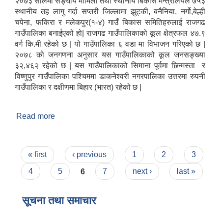
२०७३ सालमा सङ्घीय मामिला तथा स्थानीय बिकास मन्त्रालयले ७५३
स्थानीय तह लागु गर्दा सप्तरी जिल्लामा झुट्की, बनैनिया, नर्गो,बेल्ही
चपेना, फकिरा र मलेकपुर(१-४) गाउँ बिकास समितिहरुलाई राजगढ
गाउँपालिका बनाईएको हो| राजगढ गाउँपालिकाको कूल क्षेत्रफल ४७.९
वर्ग कि.मी रहेको छ | यो गाउँपालिका ६ वडा मा विभाजन गरिएको छ |
२०७८ को जनगणना अनुसार यस गाउँपालिकाको कूल जनसङ्ख्या
३२,४६२ रहेको छ | यस गाउँपालिकाको सिमाना पूर्वमा छिन्मस्ता र
विष्णुपुर गाउँपालिका पश्चिममा डाकनेश्वरी नगरपालिका उत्तरमा रुपनी
गाउँपालिका र दक्षीणमा बिहार (भारत) रहेको छ |
Read more
about संक्षिप्त परिचय
Pages
« first
‹ previous
1
2
3
4
5
6
7
next ›
last »
सूचना तथा समाचार